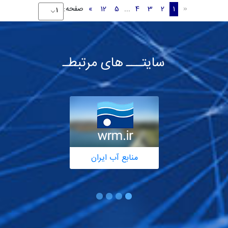
1
2
3
4
...
5
12
»
صفحه:
«
سایتـــ های مرتبطـ
منابع آب ایران