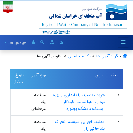
Language
>
گروه آگهی ها ‏
>
یک مرحله ای ‏
> عناوین آگهی ها
ردیف
عنوان
نوع آگهی
تاریخ
انتشار
1
خرید ، نصب ، راه اندازی و بهره
مناقصه
برداری هواشناسی خودکار
یك
ایستگاه دانشگاه بجنورد
مرحله‌ای
2
عملیات اجرایی سیستم انحراف
مناقصه
بند خاکی راز
یك